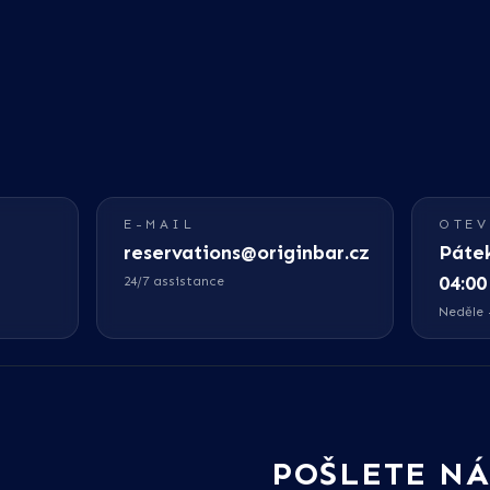
E-MAIL
OTEV
reservations@originbar.cz
Pátek
04:00
24/7 assistance
Neděle -
POŠLETE N